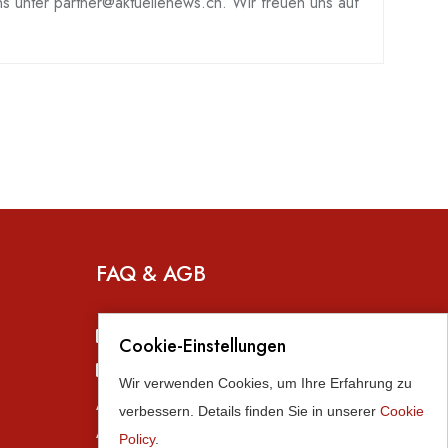
uns unter partner@aktuellenews.ch. Wir freuen uns auf
FAQ & AGB
FAQ - Häufig gestellte Fragen
Cookie-Einstellungen
AGB, Datenschutz, Nutzungsbed.
Wir verwenden Cookies, um Ihre Erfahrung zu
Alle Preise exkl. 8.1 % MWST. Alle
verbessern. Details finden Sie in unserer
Cookie
Angaben ohne Gewähr.
Policy
.